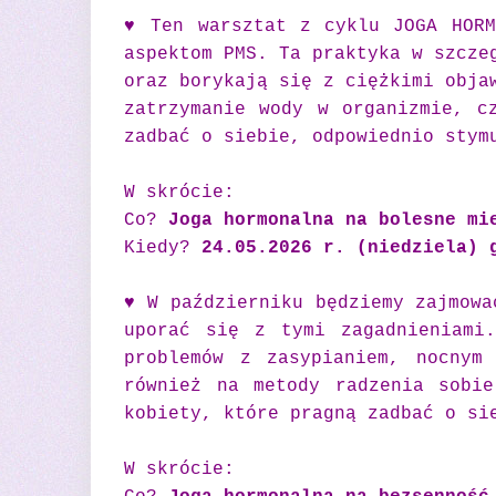
♥ Ten warsztat z cyklu JOGA HORM
aspektom PMS. Ta praktyka w szcze
oraz borykają się z ciężkimi obja
zatrzymanie wody w organizmie, c
zadbać o siebie, odpowiednio stym
W skrócie:
Co?
Joga hormonalna na bolesne mi
Kiedy?
24.05.2026 r. (niedziela) 
♥ W październiku będziemy zajmowa
uporać się z tymi zagadnieniami
problemów z zasypianiem, nocnym
również na metody radzenia sobie
kobiety, które pragną zadbać o si
W skrócie: