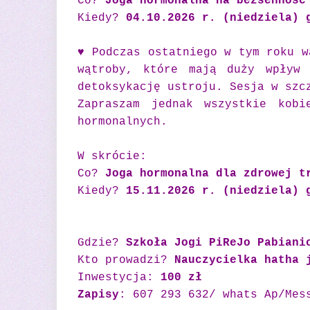
Co?
Joga hormonalna na bezsenność
Kiedy?
04.10.2026 r. (niedziela) 
♥ Podczas ostatniego w tym roku w
wątroby, które mają duży wpływ 
detoksykację ustroju. Sesja w szc
Zapraszam jednak wszystkie kobi
hormonalnych.
W skrócie:
Co?
Joga hormonalna dla zdrowej t
Kiedy?
15.11.2026 r. (niedziela) 
Gdzie?
Szkoła Jogi PiReJo Pabian
Kto prowadzi?
Nauczycielka hatha 
Inwestycja:
100 zł
Zapisy
: 607 293 632/ whats Ap/Mes