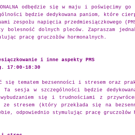
ONALNA odbędzie się w maju i poświęcimy go 
gólności będzie dedykowana paniom, które cier
wami zespołu napięcia przedmiesiączkowego (PM
zy bolesność dolnych pleców. Zapraszam jedna
ulując pracę gruczołów hormonalnych.
esiączkowanie i inne aspekty PMS
g. 17:00-18:30
ć się tematem bezsenności i stresem oraz pra
. Ta sesja w szczególności będzie dedykowan
 wybudzaniem się i trudnościami z przywróce
 ze stresem (który przekłada się na bezsen
ebie, odpowiednio stymulując pracę gruczołów 