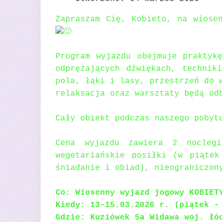
Zapraszam Cię, Kobieto, na wiose
Program wyjazdu obejmuje praktyk
odprężających dźwiękach, technik
pola, łąki i lasy, przestrzeń do 
relaksacja oraz warsztaty będą od
Cały obiekt podczas naszego pobyt
Cena wyjazdu zawiera 2 nocleg
wegetariańskie posiłki (w piąte
śniadanie i obiad), nieograniczon
Co: Wiosenny wyjazd jogowy KOBIET
Kiedy: 13-15.03.2026 r. (piątek -
Gdzie: Kuziówek 5a Widawa woj. łó