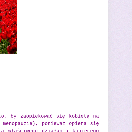
to, by zaopiekować się kobietą na
 menopauzie), ponieważ opiera się
la właściwego działania kobiecego