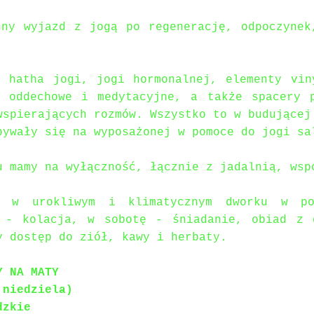
nny wyjazd z jogą po regenerację, odpoczyne
ę hatha jogi, jogi hormonalnej, elementy vin
i oddechowe i medytacyjne, a także spacery 
wspierających rozmów. Wszystko to w budującej
bywały się na wyposażonej w pomoce do jogi sa
u mamy na wyłączność, łącznie z jadalnią, wsp
i w urokliwym i klimatycznym dworku w po
k - kolacja, w sobotę - śniadanie, obiad z 
y dostęp do ziół, kawy i herbaty.
Y NA MATY
 niedziela)
dzkie