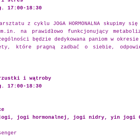
 i stres
g. 17:00-18:30
arsztatu z cyklu JOGA HORMONALNA skupimy się
m.in. na prawidłowo funkcjonujący metaboli
zególności będzie dedykowana paniom w okresie
ety, które pragną zadbać o siebie, odpowi
rzustki i wątroby
g. 17:00-18:30
ice
jogi, jogi hormonalnej, jogi nidry, yin jogi 
senger