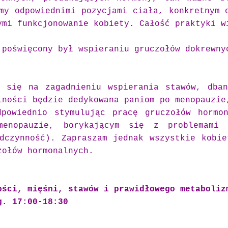
my odpowiednimi pozycjami ciała, konkretnym 
ymi funkcjonowanie kobiety. Całość praktyki w
 poświęcony był wspieraniu gruczołów dokrewny
 się na zagadnieniu wspierania stawów, dba
lności będzie dedykowana paniom po menopauzie
dpowiednio stymulując pracę gruczołów hormo
enopauzie, borykającym się z problemami 
dczynność). Zapraszam jednak wszystkie kobie
zołów hormonalnych.
ości, mięśni, stawów i prawidłowego metaboliz
g. 17:00-18:30