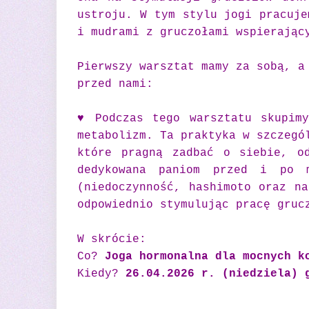
ustroju. W tym stylu jogi pracuje
i mudrami z gruczołami wspierając
Pierwszy warsztat mamy za sobą, a
przed nami:
♥ Podczas tego warsztatu skupimy
metabolizm. Ta praktyka w szczegó
które pragną zadbać o siebie, o
dedykowana paniom przed i po m
(niedoczynność, hashimoto oraz na
odpowiednio stymulując pracę gruc
W skrócie:
Co?
Joga hormonalna dla mocnych k
Kiedy?
26.04.2026 r. (niedziela) 